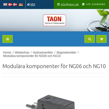
SEK
info@taon.dk
+45 24488480
Home
/
Webbshop
/
Hydraulventiler
/
Magnetventiler
/
Modulära komponenter för NG06 och NG10
Modulära komponenter för NG06 och NG10