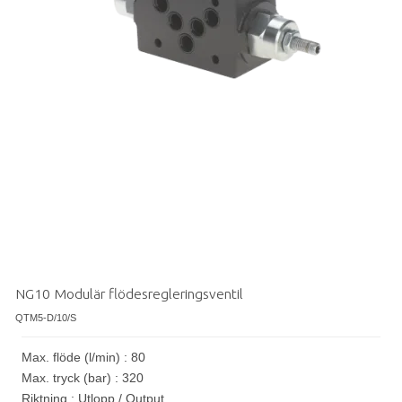
NG10 Modulär flödesregleringsventil
QTM5-D/10/S
Max. flöde (l/min) : 80
Max. tryck (bar) : 320
Riktning : Utlopp / Output