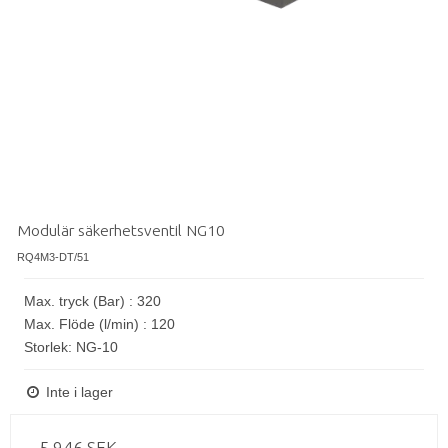
Modulär säkerhetsventil NG10
RQ4M3-DT/51
Max. tryck (Bar) : 320
Max. Flöde (l/min) : 120
Storlek: NG-10
Inte i lager
5.946 SEK