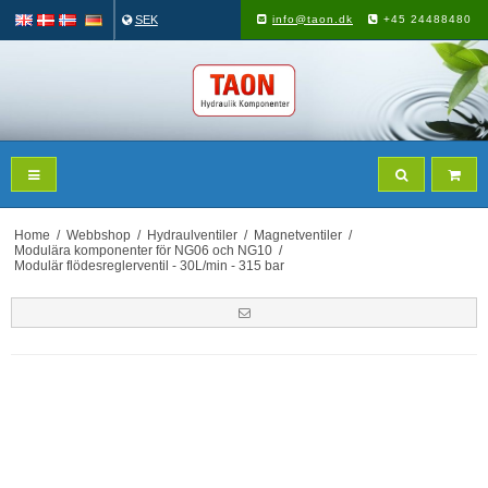
SEK
info@taon.dk
+45 24488480
Home
/
Webbshop
/
Hydraulventiler
/
Magnetventiler
/
Modulära komponenter för NG06 och NG10
/
Modulär flödesreglerventil - 30L/min - 315 bar