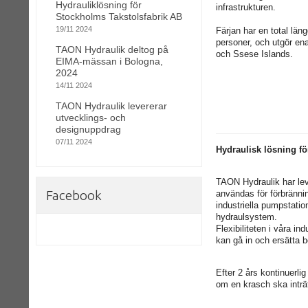
Hydrauliklösning för
infrastrukturen.
Stockholms Takstolsfabrik AB
19/11 2024
Färjan har en total län
personer, och utgör ena
TAON Hydraulik deltog på
och Ssese Islands.
EIMA-mässan i Bologna,
2024
14/11 2024
TAON Hydraulik levererar
utvecklings- och
designuppdrag
07/11 2024
Hydraulisk lösning f
TAON Hydraulik har lev
Facebook
användas för förbränni
industriella pumpstatio
hydraulsystem.
Flexibiliteten i våra i
kan gå in och ersätta be
Efter 2 års kontinuerli
om en krasch ska inträ