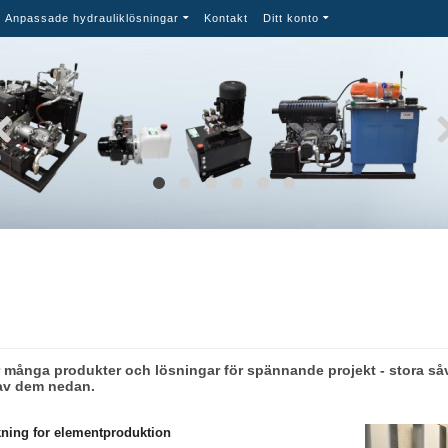
Anpassade hydrauliklösningar
Kontakt
Ditt konto
 många produkter och lösningar för spännande projekt - stora såv
av dem nedan.
kning for elementproduktion