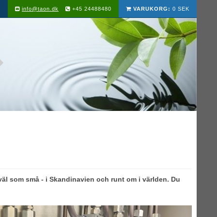
info@taon.dk
+45 24488480
VARUKORG:
0 SEK
äl som små - i Skandinavien och runt om i världen. Du