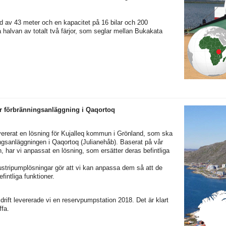
gd av 43 meter och en kapacitet på 16 bilar och 200
 halvan av totalt två färjor, som seglar mellan Bukakata
ör förbränningsanläggning i Qaqortoq
ererat en lösning för Kujalleq kommun i Grönland, som ska
ngsanläggningen i Qaqortoq (Julianehåb). Baserat på vår
n, har vi anpassat en lösning, som ersätter deras befintliga
ndustripumplösningar gör att vi kan anpassa dem så att de
fintliga funktioner.
g drift levererade vi en reservpumpstation 2018. Det är klart
ffa.