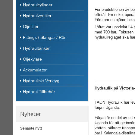
Hydraulcylinder
For produktionen av be
efteråt. En enkel opera
Hydraulventiler
Förutom en ojämn belas
Oljefilter
Löftet var uppdelat i 4
med 700 bar. Fokusen va
Fittings / Slangar / Rör
hydraulreglaget ska hant
Hydraultankar
Oljekylare
Ackumulator
Hydrauliskt Verktyg
Hydraulik på Victoria
Hydraul Tillbehör
TAON Hydraulik har lev
färja i Uganda.
Nyheter
Färjan är en del av ett
Uganda för att ge invåna
vatten, säkrare transpor
Senaste nytt
öar i Kalangala-distrik