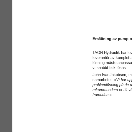
Ersättning av pump oc
TAON Hydraulik har lev
leverantör av kompletta
lösning måste anpassas
vi snabbt fick lösas.
John Ivar Jakobsen, m
samarbetet: «
Vi har u
problemlösning på de 
rekommendera er till vå
framtiden.
»