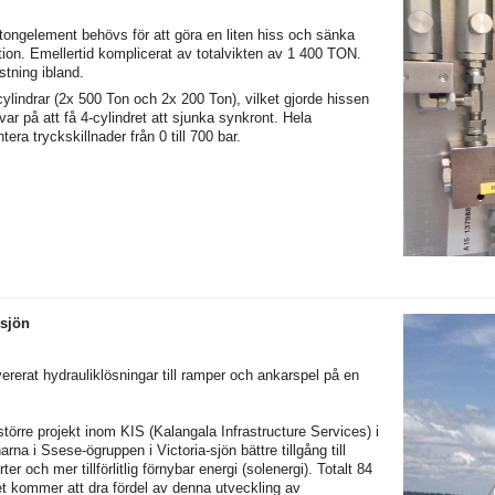
tongelement behövs för att göra en liten hiss och sänka
tion. Emellertid komplicerat av totalvikten av 1 400 TON.
tning ibland.
 cylindrar (2x 500 Ton och 2x 200 Ton), vilket gjorde hissen
r på att få 4-cylindret att sjunka synkront. Hela
era tryckskillnader från 0 till 700 bar.
-sjön
ererat hydrauliklösningar till ramper och ankarspel på en
 större projekt inom KIS (Kalangala Infrastructure Services) i
rna i Ssese-ögruppen i Victoria-sjön bättre tillgång till
ter och mer tillförlitlig förnybar energi (solenergi). Totalt 84
tet kommer att dra fördel av denna utveckling av