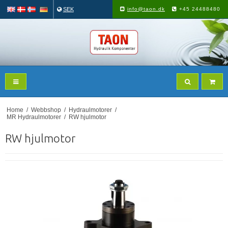
SEK
info@taon.dk
+45 24488480
Home
/
Webbshop
/
Hydraulmotorer
/
MR Hydraulmotorer
/
RW hjulmotor
RW hjulmotor