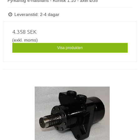
Fyrkantig 4-hålsfläns - Konisk 1:10 - axel Ø35
Leveranstid: 2-4 dagar
4.358 SEK
(exkl. moms)
Visa produkten