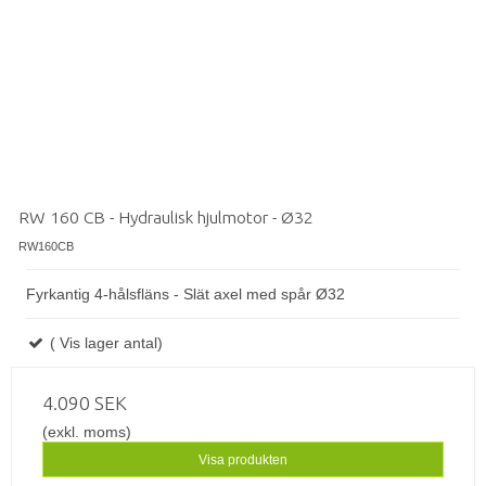
RW 160 CB - Hydraulisk hjulmotor - Ø32
RW160CB
Fyrkantig 4-hålsfläns - Slät axel med spår Ø32
( Vis lager antal)
4.090 SEK
(exkl. moms)
Visa produkten