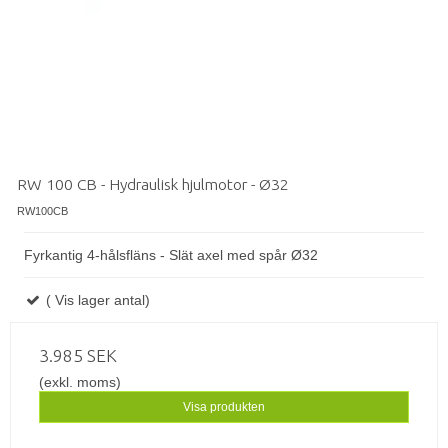
RW 100 CB - Hydraulisk hjulmotor - Ø32
RW100CB
Fyrkantig 4-hålsfläns - Slät axel med spår Ø32
( Vis lager antal)
3.985 SEK
(exkl. moms)
Visa produkten