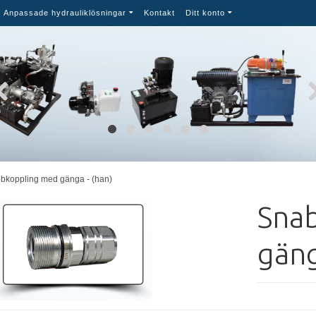
Anpassade hydrauliklösningar
Kontakt
Ditt konto
bkoppling med gänga - (han)
Sna
gäng