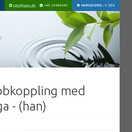
info@taon.dk
+45 24488480
VARUKORG:
0 SEK
bbkoppling med
a - (han)