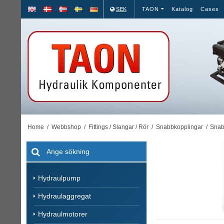
SEK
TAON
Katalog
Cases
Home
/
Webbshop
/
Fittings / Slangar / Rör
/
Snabbkopplingar
/
Snab
Hydraulpump
Hydraulaggregat
Hydraulmotorer