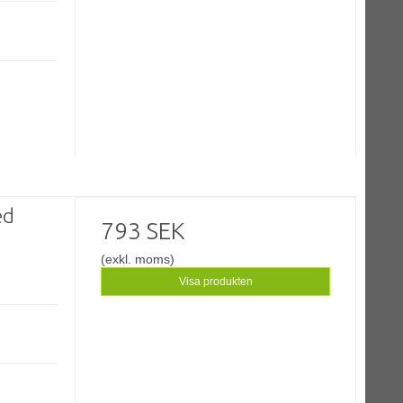
ed
793 SEK
(exkl. moms)
Visa produkten