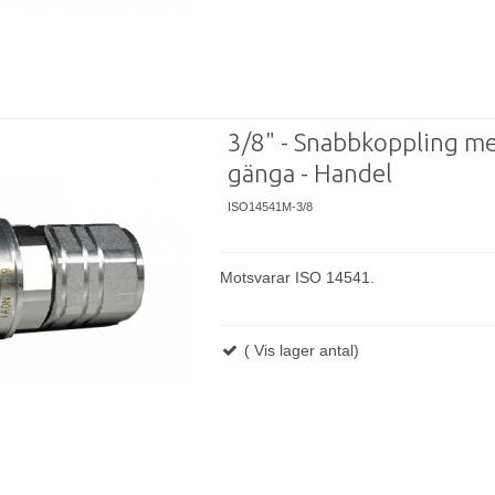
3/8" - Snabbkoppling m
gänga - Handel
ISO14541M-3/8
Motsvarar ISO 14541.
( Vis lager antal)