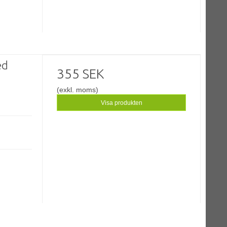
ed
355 SEK
(exkl. moms)
Visa produkten