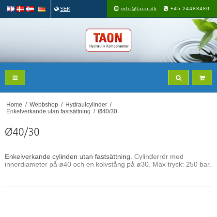
SEK
info@taon.dk
+45 24488480
Home
/
Webbshop
/
Hydraulcylinder
/
Enkelverkande utan fastsättning
/
Ø40/30
Ø40/30
Enkelverkande cylinden utan fastsättning.
Cylinderrör med
innerdiameter på ø40 och en kolvstång på ø30. Max tryck: 250 bar.