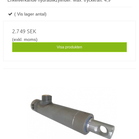
Enkelverkande hydraulikzylinder. Max. tryckkraft: 4,9
( Vis lager antal)
2.749 SEK
(exkl. moms)
Visa produkten