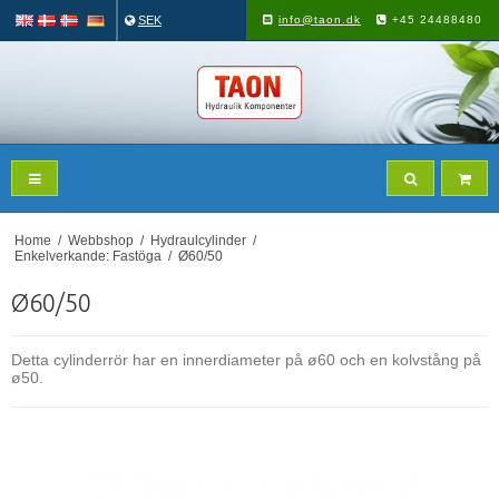
SEK
info@taon.dk
+45 24488480
Home
/
Webbshop
/
Hydraulcylinder
/
Enkelverkande: Fastöga
/
Ø60/50
Ø60/50
Detta cylinderrör har en innerdiameter på ø60 och en kolvstång på
ø50.