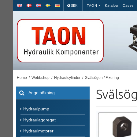
SEK
TAON
Katalog
Cases
Home
/
Webbshop
/
Hydraulcylinder
/
Svälsögon / Fixering
Svälsög
Hydraulpump
Hydraulaggregat
Hydraulmotorer