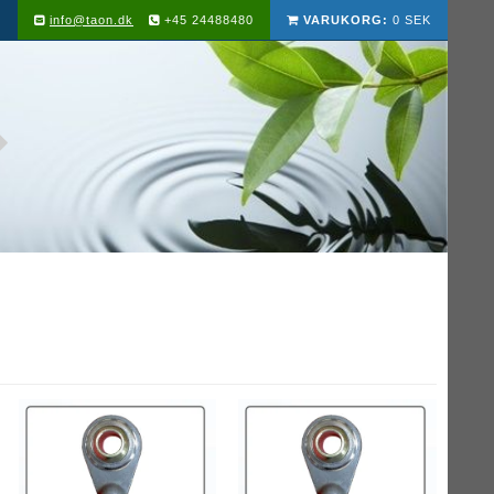
info@taon.dk
+45 24488480
VARUKORG:
0 SEK