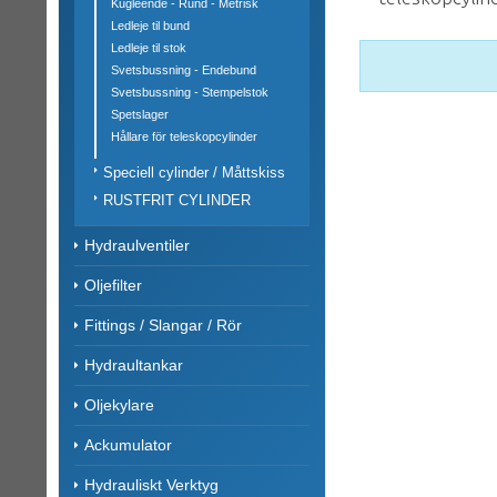
Kugleende - Rund - Metrisk
Ledleje til bund
Ledleje til stok
Svetsbussning - Endebund
Svetsbussning - Stempelstok
Spetslager
Hållare för teleskopcylinder
Speciell cylinder / Måttskiss
RUSTFRIT CYLINDER
Hydraulventiler
Oljefilter
Fittings / Slangar / Rör
Hydraultankar
Oljekylare
Ackumulator
Hydrauliskt Verktyg