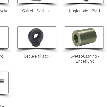
tycke
Gaffel - Svetsbar
Kugleende - Platt
nd
Ledleje til stok
Svetsbussning -
Endebund
der