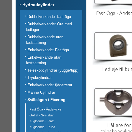
Hydraulcylinder
Fast Öga - Änds
Dubbelverkande: fast öga
Dubbelverkande: Öra med
ledlager
Dubbelverkande utan
fastsättning
Enkelverkande: Fastöga
Enkelverkande utan
fastsättning
Ledleje til bu
Teleskopcylindrar (vugge/tipp)
Tryckcylindrar
Enkelverkande: fjäderretur
Marine Cylindrar
Svälsögon / Fixering
Fast Öga - Ändstycke
Gaffel - Svetsbar
Kugleende - Platt
Hållare för
Kugleende - Rund
teleskopcylin