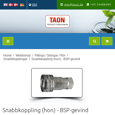
SEK
info@taon.dk
+45 24488480
Home
/
Webbshop
/
Fittings / Slangar / Rör
/
Snabbkopplingar
/
Snabbkoppling (hon) - BSP-gevind
Snabbkoppling (hon) - BSP-gevind