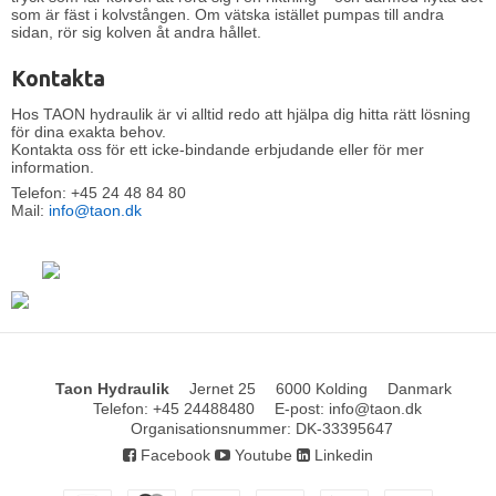
som är fäst i kolvstången. Om vätska istället pumpas till andra
sidan, rör sig kolven åt andra hållet.
Kontakta
Hos TAON hydraulik är vi alltid redo att hjälpa dig hitta rätt lösning
för dina exakta behov.
Kontakta oss för ett icke-bindande erbjudande eller för mer
information.
Telefon: +45 24 48 84 80
Mail:
info@taon.dk
Taon Hydraulik
Jernet 25
6000 Kolding
Danmark
Telefon
:
+45 24488480
E-post
:
info@taon.dk
Organisationsnummer
:
DK-33395647
Facebook
Youtube
Linkedin