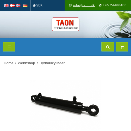
SEK
info@taon.dk
+45 24488480
Home
/
Webbshop
/
Hydraulcylinder