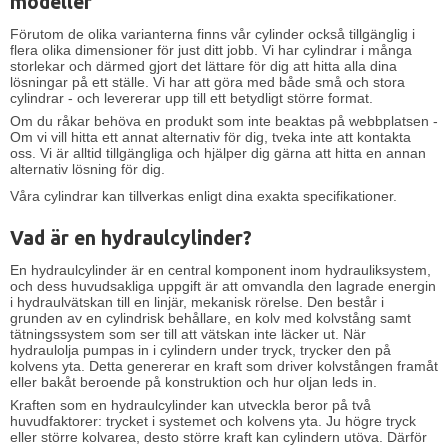
modeller
Förutom de olika varianterna finns vår cylinder också tillgänglig i
flera olika dimensioner för just ditt jobb. Vi har cylindrar i många
storlekar och därmed gjort det lättare för dig att hitta alla dina
lösningar på ett ställe. Vi har att göra med både små och stora
cylindrar - och levererar upp till ett betydligt större format.
Om du råkar behöva en produkt som inte beaktas på webbplatsen -
Om vi ​​vill hitta ett annat alternativ för dig, tveka inte att kontakta
oss. Vi är alltid tillgängliga och hjälper dig gärna att hitta en annan
alternativ lösning för dig.
Våra cylindrar kan tillverkas enligt dina exakta specifikationer.
Vad är en hydraulcylinder?
En hydraulcylinder är en central komponent inom hydrauliksystem,
och dess huvudsakliga uppgift är att omvandla den lagrade energin
i hydraulvätskan till en linjär, mekanisk rörelse. Den består i
grunden av en cylindrisk behållare, en kolv med kolvstång samt
tätningssystem som ser till att vätskan inte läcker ut. När
hydraulolja pumpas in i cylindern under tryck, trycker den på
kolvens yta. Detta genererar en kraft som driver kolvstången framåt
eller bakåt beroende på konstruktion och hur oljan leds in.
Kraften som en hydraulcylinder kan utveckla beror på två
huvudfaktorer: trycket i systemet och kolvens yta. Ju högre tryck
eller större kolvarea, desto större kraft kan cylindern utöva. Därför