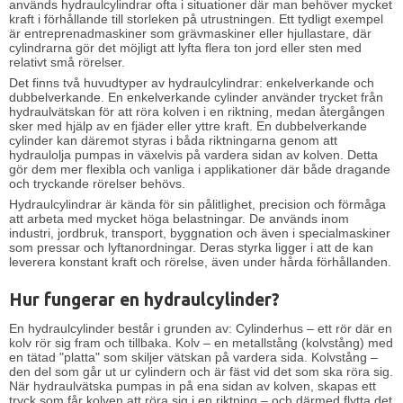
används hydraulcylindrar ofta i situationer där man behöver mycket
kraft i förhållande till storleken på utrustningen. Ett tydligt exempel
är entreprenadmaskiner som grävmaskiner eller hjullastare, där
cylindrarna gör det möjligt att lyfta flera ton jord eller sten med
relativt små rörelser.
Det finns två huvudtyper av hydraulcylindrar: enkelverkande och
dubbelverkande. En enkelverkande cylinder använder trycket från
hydraulvätskan för att röra kolven i en riktning, medan återgången
sker med hjälp av en fjäder eller yttre kraft. En dubbelverkande
cylinder kan däremot styras i båda riktningarna genom att
hydraulolja pumpas in växelvis på vardera sidan av kolven. Detta
gör dem mer flexibla och vanliga i applikationer där både dragande
och tryckande rörelser behövs.
Hydraulcylindrar är kända för sin pålitlighet, precision och förmåga
att arbeta med mycket höga belastningar. De används inom
industri, jordbruk, transport, byggnation och även i specialmaskiner
som pressar och lyftanordningar. Deras styrka ligger i att de kan
leverera konstant kraft och rörelse, även under hårda förhållanden.
Hur fungerar en hydraulcylinder?
En hydraulcylinder består i grunden av: Cylinderhus – ett rör där en
kolv rör sig fram och tillbaka. Kolv – en metallstång (kolvstång) med
en tätad "platta" som skiljer vätskan på vardera sida. Kolvstång –
den del som går ut ur cylindern och är fäst vid det som ska röra sig.
När hydraulvätska pumpas in på ena sidan av kolven, skapas ett
tryck som får kolven att röra sig i en riktning – och därmed flytta det