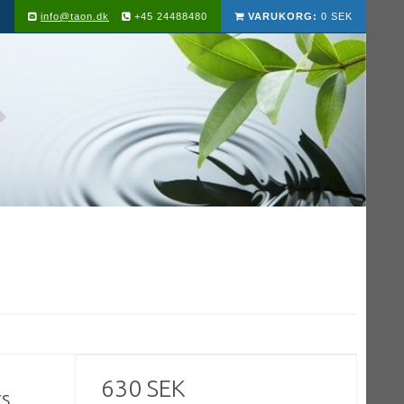
info@taon.dk
+45 24488480
VARUKORG:
0 SEK
630 SEK
rs