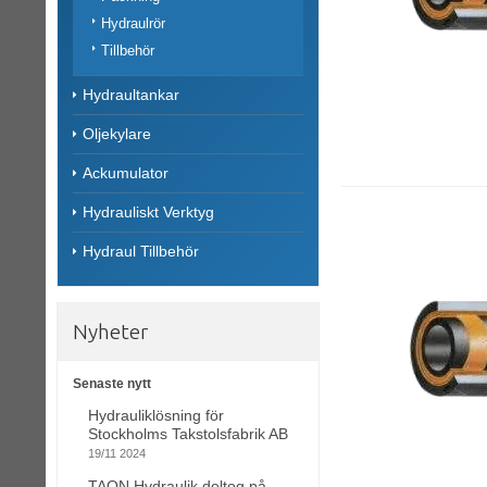
Hydraulrör
Tillbehör
Hydraultankar
Oljekylare
Ackumulator
Hydrauliskt Verktyg
Hydraul Tillbehör
Nyheter
Senaste nytt
Hydrauliklösning för
Stockholms Takstolsfabrik AB
19/11 2024
TAON Hydraulik deltog på