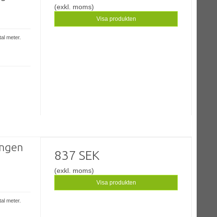
(exkl. moms)
Visa produkten
tal meter.
angen
837 SEK
(exkl. moms)
Visa produkten
tal meter.