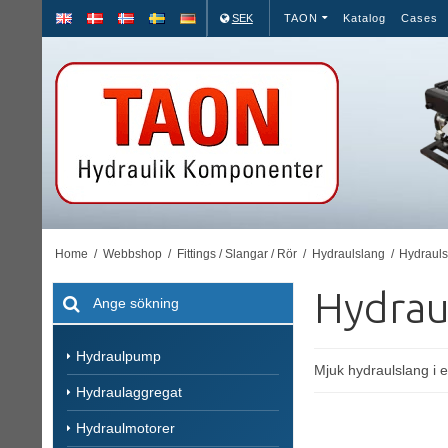
SEK
TAON
Katalog
Cases
Home
/
Webbshop
/
Fittings / Slangar / Rör
/
Hydraulslang
/
Hydraul
Hydrau
Hydraulpump
Mjuk hydraulslang i e
Hydraulaggregat
Hydraulmotorer