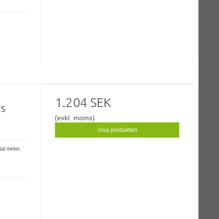
1.204 SEK
rs
(exkl. moms)
Visa produkten
tal meter.