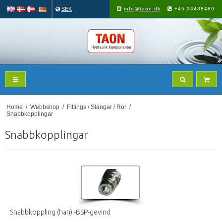
SEK
info@taon.dk
+45 24488480
Home
/
Webbshop
/
Fittings / Slangar / Rör
/
Snabbkopplingar
Snabbkopplingar
Snabbkoppling (han) -BSP-gevind