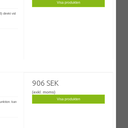
Visa produkten
) direkt vid
906 SEK
(exkl. moms)
Visa produkten
funktion. kan