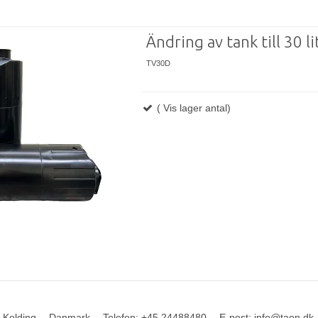
Ändring av tank till 30 li
TV30D
( Vis lager antal)
 Kolding
Danmark
Telefon
:
+45 24488480
E-post
:
info@taon.dk