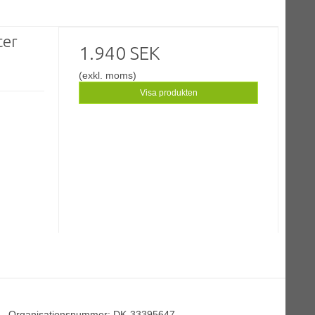
ter
1.940 SEK
(exkl. moms)
Visa produkten
Organisationsnummer
:
DK-33395647