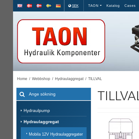
SEK
TAON
Katalog
Cases
Home
/
Webbshop
/
Hydraulaggregat
/
TILLVAL
TILLVA
Hydraulpump
Hydraulaggregat
Mobila 12V Hydraulaggregater