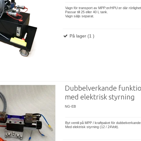
Vagn för transport av MPP:er/HPU:er där rörlighe
Passar till 25 eller 40 L tank.
Vagn säljs separat.
På lager (1 )
Dubbelverkande funkti
med elektrisk styrning
NG-EB
Byt ventil på MPP / ​​kraftpaket för dubbelverkande
Med elektrisk styrning (12 / 24Volt).