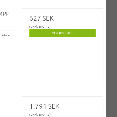
 MPP
627 SEK
(exkl. moms)
Visa produkten
 eller en
1.791 SEK
(exkl. moms)