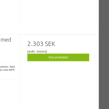
n med
2.303 SEK
(exkl. moms)
Visa produkten
funktion. Med
llas med MPP.