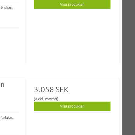
Visa produkten
t önskas.
on
3.058 SEK
(exkl. moms)
Visa produkten
 funktion.