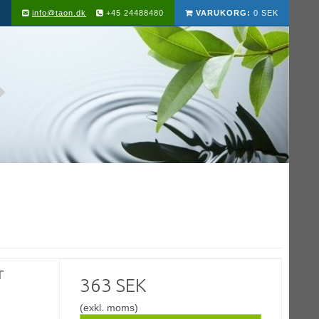
info@taon.dk
+45 24488480
VARUKORG:
0 SEK
r
363 SEK
(exkl. moms)