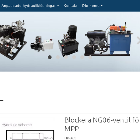
Anpassade hydrauliklösningar
Kontakt
Ditt konto
L
Blockera NG06-ventil fö
MPP
HP-A03