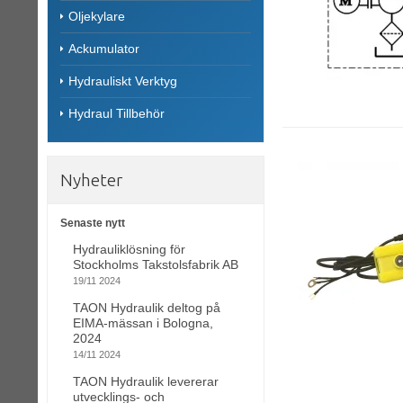
Oljekylare
Ackumulator
Hydrauliskt Verktyg
Hydraul Tillbehör
Nyheter
Senaste nytt
Hydrauliklösning för
Stockholms Takstolsfabrik AB
19/11 2024
TAON Hydraulik deltog på
EIMA-mässan i Bologna,
2024
14/11 2024
TAON Hydraulik levererar
utvecklings- och