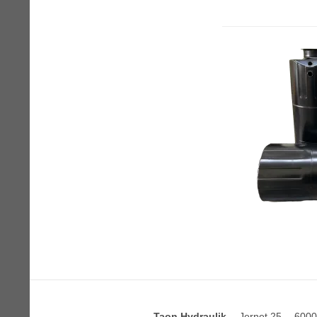
Taon Hydraulik
Jernet 25
6000