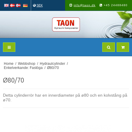
SEK
info@taon.dk
+45 24488480
Home
/
Webbshop
/
Hydraulcylinder
/
Enkelverkande: Fastöga
/
Ø80/70
Ø80/70
Detta cylinderrör har en innerdiameter på ø80 och en kolvstång på
ø70.