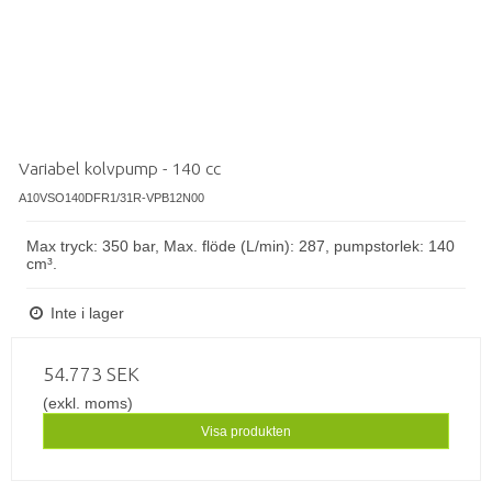
Variabel kolvpump - 140 cc
A10VSO140DFR1/31R-VPB12N00
Max tryck: 350 bar, Max. flöde (L/min): 287, pumpstorlek: 140
cm³.
Inte i lager
54.773 SEK
(exkl. moms)
Visa produkten