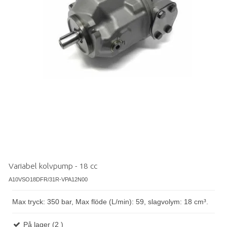
Variabel kolvpump - 18 cc
A10VSO18DFR/31R-VPA12N00
Max tryck: 350 bar, Max flöde (L/min): 59, slagvolym: 18 cm³.
På lager (2 )