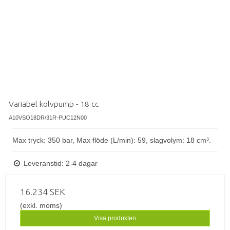
Variabel kolvpump - 18 cc
A10VSO18DR/31R-PUC12N00
Max tryck: 350 bar, Max flöde (L/min): 59, slagvolym: 18 cm³.
Leveranstid: 2-4 dagar
16.234 SEK
(exkl. moms)
Visa produkten