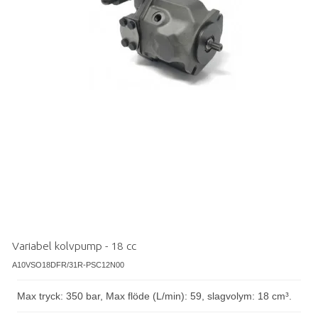
Variabel kolvpump - 18 cc
A10VSO18DFR/31R-PSC12N00
Max tryck: 350 bar, Max flöde (L/min): 59, slagvolym: 18 cm³.