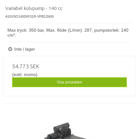
Variabel kolvpump - 140 cc
A10VSO140DR/31R-VPB12N00
Max tryck: 350 bar, Max. flöde (L/min): 287, pumpstorlek: 140
cm³.
Inte i lager
54.773 SEK
(exkl. moms)
Visa produkten