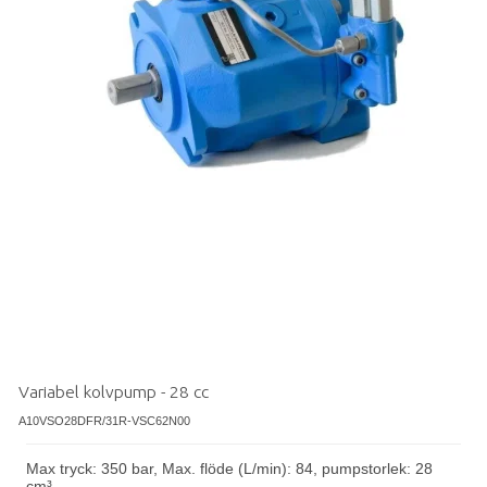
Variabel kolvpump - 28 cc
A10VSO28DFR/31R-VSC62N00
Max tryck: 350 bar, Max. flöde (L/min): 84, pumpstorlek: 28
cm³.