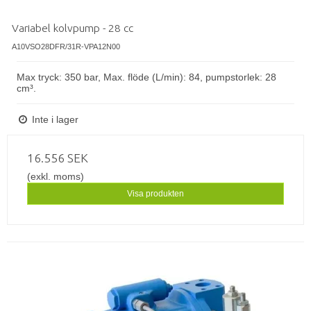
Variabel kolvpump - 28 cc
A10VSO28DFR/31R-VPA12N00
Max tryck: 350 bar, Max. flöde (L/min): 84, pumpstorlek: 28
cm³.
Inte i lager
16.556 SEK
(exkl. moms)
Visa produkten