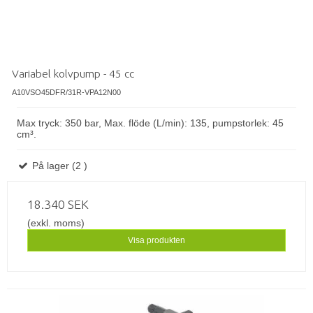
Variabel kolvpump - 45 cc
A10VSO45DFR/31R-VPA12N00
Max tryck: 350 bar, Max. flöde (L/min): 135, pumpstorlek: 45
cm³.
På lager (2 )
18.340 SEK
(exkl. moms)
Visa produkten