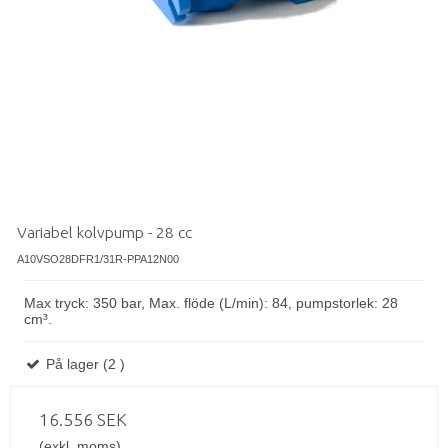
Variabel kolvpump - 28 cc
A10VSO28DFR1/31R-PPA12N00
Max tryck: 350 bar, Max. flöde (L/min): 84, pumpstorlek: 28
cm³.
På lager (2 )
16.556 SEK
(exkl. moms)