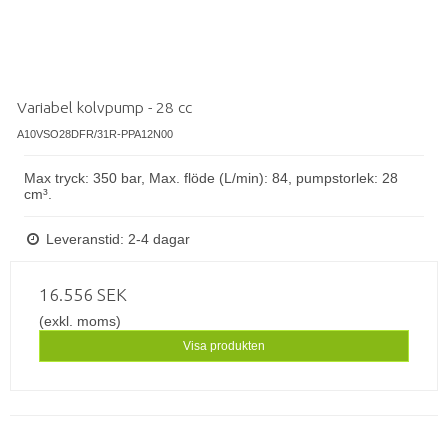
Variabel kolvpump - 28 cc
A10VSO28DFR/31R-PPA12N00
Max tryck: 350 bar, Max. flöde (L/min): 84, pumpstorlek: 28
cm³.
Leveranstid: 2-4 dagar
16.556 SEK
(exkl. moms)
Visa produkten