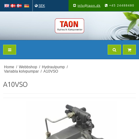
SEK
info@taon.dk
+45 24488480
Home
/
Webbshop
/
Hydraulpump
/
Variabla kolvpumpar
/
A10VSO
A10VSO