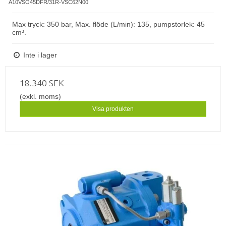
A10VSO45DFR/31R-VSC62N00
Max tryck: 350 bar, Max. flöde (L/min): 135, pumpstorlek: 45
cm³.
Inte i lager
18.340 SEK
(exkl. moms)
Visa produkten