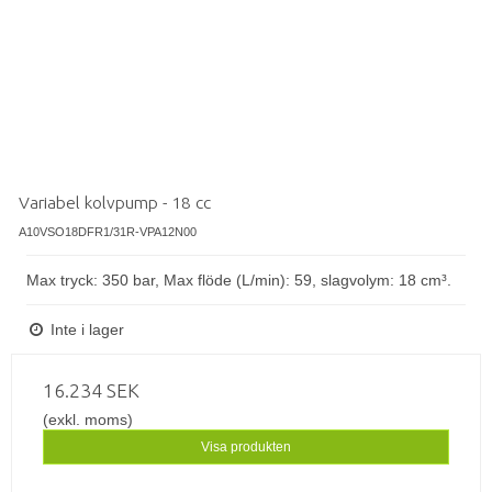
Variabel kolvpump - 18 cc
A10VSO18DFR1/31R-VPA12N00
Max tryck: 350 bar, Max flöde (L/min): 59, slagvolym: 18 cm³.
Inte i lager
16.234 SEK
(exkl. moms)
Visa produkten