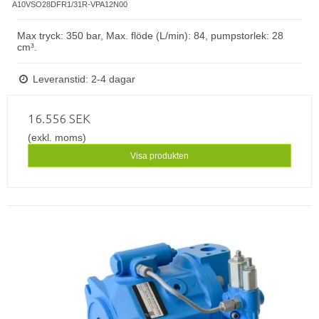
A10VSO28DFR1/31R-VPA12N00
Max tryck: 350 bar, Max. flöde (L/min): 84, pumpstorlek: 28
cm³.
Leveranstid: 2-4 dagar
16.556 SEK
(exkl. moms)
Visa produkten