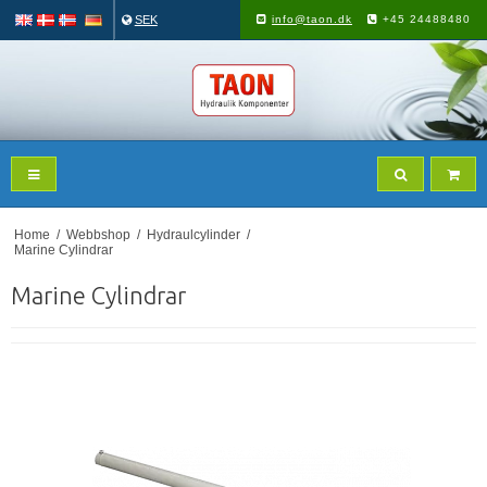
SEK
info@taon.dk
+45 24488480
Home
/
Webbshop
/
Hydraulcylinder
/
Marine Cylindrar
Marine Cylindrar