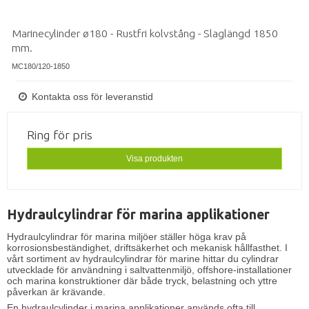
Marinecylinder ø180 - Rustfri kolvstång - Slaglängd 1850
mm.
MC180/120-1850
Kontakta oss för leveranstid
Ring för pris
Visa produkten
Hydraulcylindrar för marina applikationer
Hydraulcylindrar för marina miljöer ställer höga krav på
korrosionsbeständighet, driftsäkerhet och mekanisk hållfasthet. I
vårt sortiment av hydraulcylindrar för marine hittar du cylindrar
utvecklade för användning i saltvattenmiljö, offshore-installationer
och marina konstruktioner där både tryck, belastning och yttre
påverkan är krävande.
En hydraulcylinder i marina applikationer används ofta till