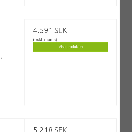
4.591 SEK
(exkl. moms)
Visa produkten
 7
5.218 SEK