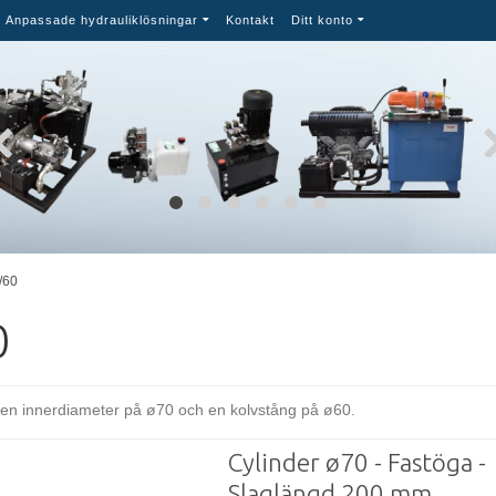
Anpassade hydrauliklösningar
Kontakt
Ditt konto
/60
0
r en innerdiameter på ø70 och en kolvstång på ø60.
Cylinder ø70 - Fastöga -
Slaglängd 200 mm.