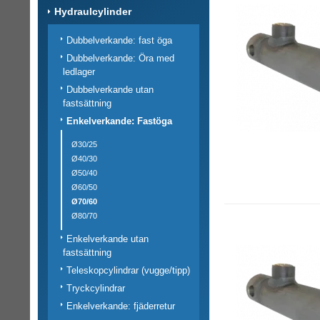
Hydraulcylinder
Dubbelverkande: fast öga
Dubbelverkande: Öra med
ledlager
Dubbelverkande utan
fastsättning
Enkelverkande: Fastöga
Ø30/25
Ø40/30
Ø50/40
Ø60/50
Ø70/60
Ø80/70
Enkelverkande utan
fastsättning
Teleskopcylindrar (vugge/tipp)
Tryckcylindrar
Enkelverkande: fjäderretur