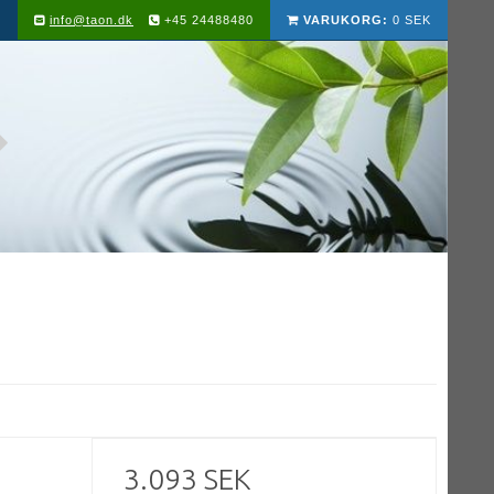
info@taon.dk
+45 24488480
VARUKORG:
0 SEK
3.093 SEK