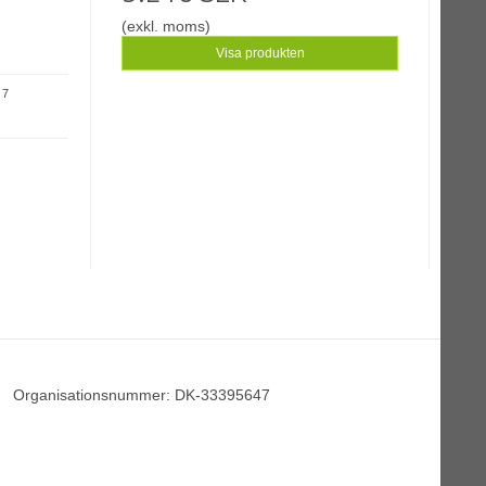
(exkl. moms)
Visa produkten
 7
Organisationsnummer
:
DK-33395647