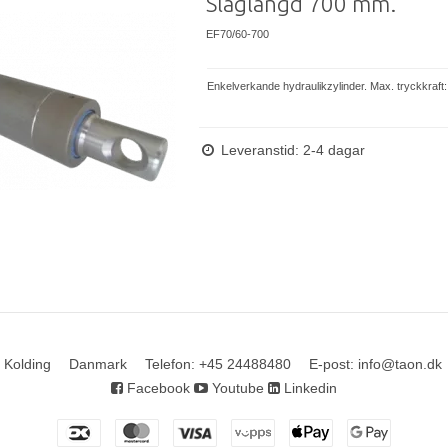
Slaglängd 700 mm.
EF70/60-700
Enkelverkande hydraulikzylinder. Max. tryckkraft:
Leveranstid: 2-4 dagar
 Kolding
Danmark
Telefon
:
+45 24488480
E-post
:
info@taon.dk
Facebook
Youtube
Linkedin