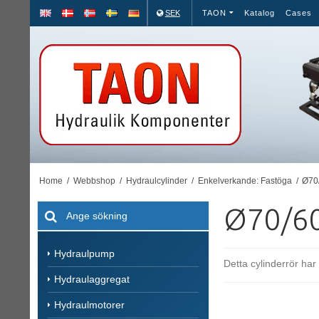
SEK
TAON
Katalog
Cases
Home
/
Webbshop
/
Hydraulcylinder
/
Enkelverkande: Fastöga
/
Ø70
Ø70/6
Hydraulpump
Detta cylinderrör ha
Hydraulaggregat
Hydraulmotorer