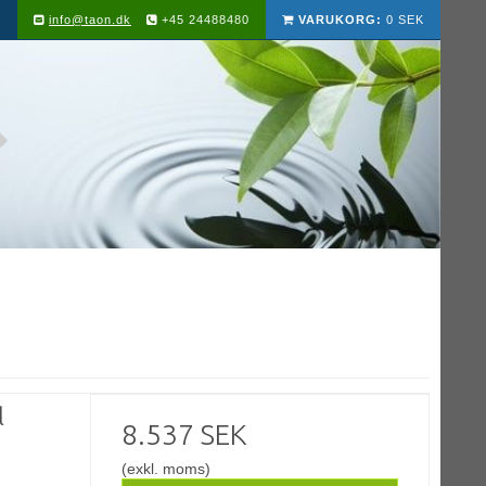
info@taon.dk
+45 24488480
VARUKORG:
0 SEK
l
8.537 SEK
(exkl. moms)