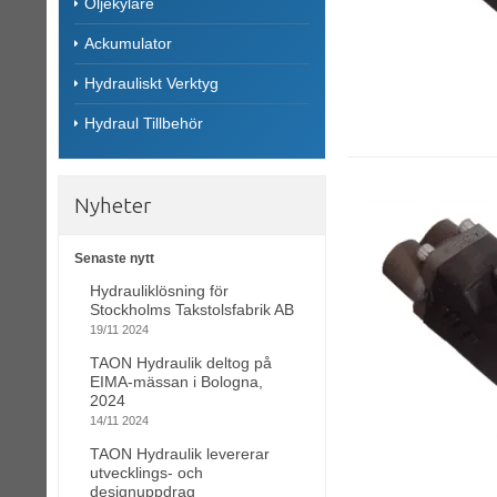
Oljekylare
Ackumulator
Hydrauliskt Verktyg
Hydraul Tillbehör
Nyheter
Senaste nytt
Hydrauliklösning för
Stockholms Takstolsfabrik AB
19/11 2024
TAON Hydraulik deltog på
EIMA-mässan i Bologna,
2024
14/11 2024
TAON Hydraulik levererar
utvecklings- och
designuppdrag