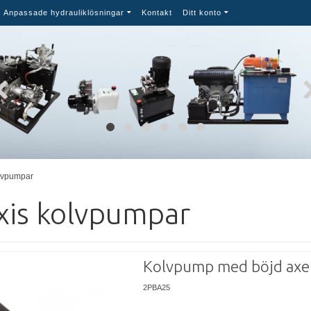
Anpassade hydrauliklösningar
Kontakt
Ditt konto
olvpumpar
xis kolvpumpar
Kolvpump med böjd axe
2PBA25