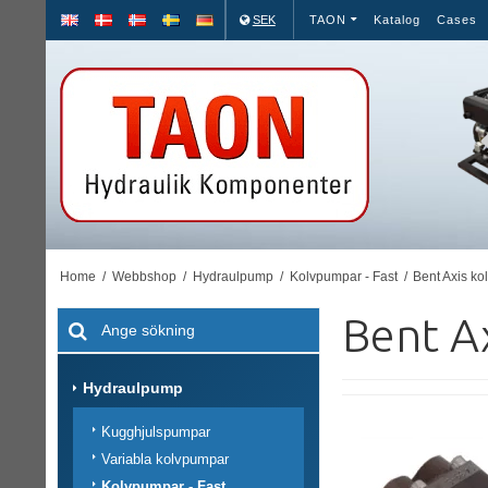
SEK
TAON
Katalog
Cases
Home
/
Webbshop
/
Hydraulpump
/
Kolvpumpar - Fast
/
Bent Axis k
Bent A
Hydraulpump
Kugghjulspumpar
Variabla kolvpumpar
Kolvpumpar - Fast