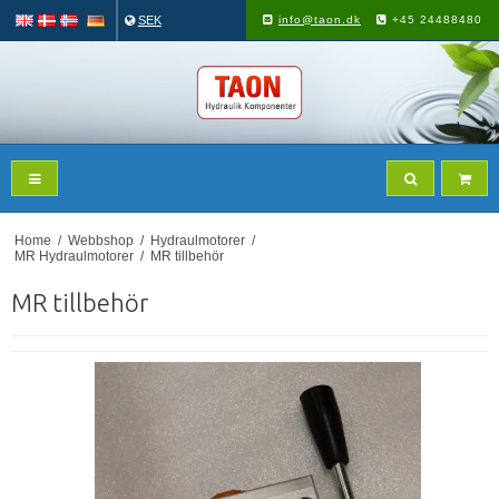
SEK
info@taon.dk
+45 24488480
Home
/
Webbshop
/
Hydraulmotorer
/
MR Hydraulmotorer
/
MR tillbehör
MR tillbehör