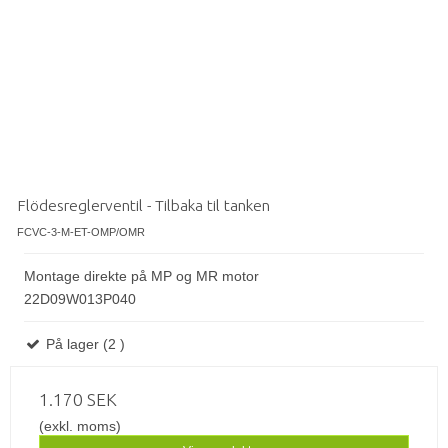
Flödesreglerventil - Tilbaka til tanken
FCVC-3-M-ET-OMP/OMR
Montage direkte på MP og MR motor
22D09W013P040
På lager (2 )
1.170 SEK
(exkl. moms)