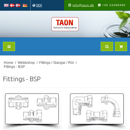
SEK
info@taon.dk
+45 24488480
Home
/
Webbshop
/
Fittings / Slangar / Rör
/
Fittings - BSP
Fittings - BSP