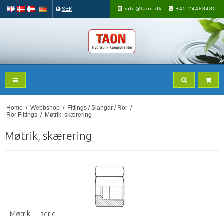
SEK
info@taon.dk
+45 24488480
Home
/
Webbshop
/
Fittings / Slangar / Rör
/
Rör Fittings
/
Møtrik, skærering
Møtrik, skærering
Møtrik - L-serie