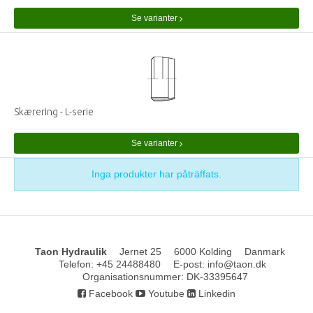
Se varianter
Skærering - L-serie
Se varianter
Inga produkter har påträffats.
Taon Hydraulik
Jernet 25
6000 Kolding
Danmark
Telefon
:
+45 24488480
E-post
:
info@taon.dk
Organisationsnummer
:
DK-33395647
Facebook
Youtube
Linkedin