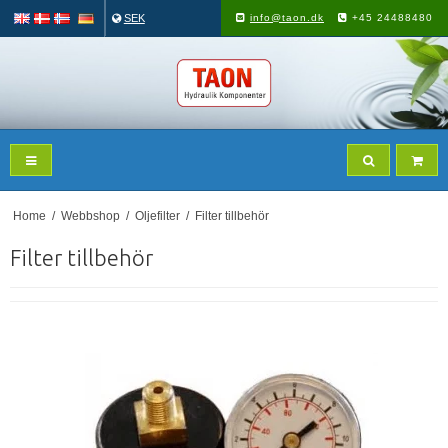
SEK
info@taon.dk
+45 24488480
Home
/
Webbshop
/
Oljefilter
/
Filter tillbehör
Filter tillbehör