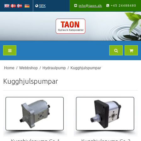
SEK
info@taon.dk
+45 24488480
Home
/
Webbshop
/
Hydraulpump
/
Kugghjulspumpar
Kugghjulspumpar