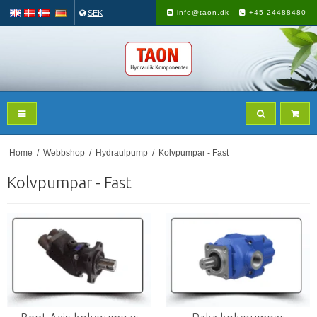
SEK
info@taon.dk
+45 24488480
Home
/
Webbshop
/
Hydraulpump
/
Kolvpumpar - Fast
Kolvpumpar - Fast