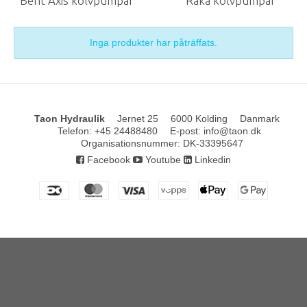
Bent Axis kolvpumpar
Raka kolvpumpar
Inga produkter har påträffats.
Taon Hydraulik
Jernet 25
6000 Kolding
Danmark
Telefon
:
+45 24488480
E-post
:
info@taon.dk
Organisationsnummer
:
DK-33395647
Facebook
Youtube
Linkedin