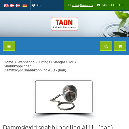
SEK
info@taon.dk
+45 24488480
Home
/
Webbshop
/
Fittings / Slangar / Rör
/
Snabbkopplingar
/
Dammskydd snabbkoppling ALU - (han)
Dammskydd snabbkoppling ALU - (han)