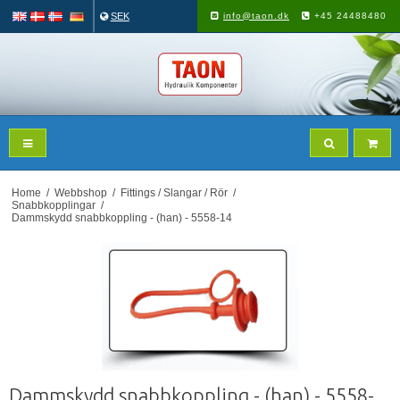
SEK
info@taon.dk
+45 24488480
Home
/
Webbshop
/
Fittings / Slangar / Rör
/
Snabbkopplingar
/
Dammskydd snabbkoppling - (han) - 5558-14
Dammskydd snabbkoppling - (han) - 5558-