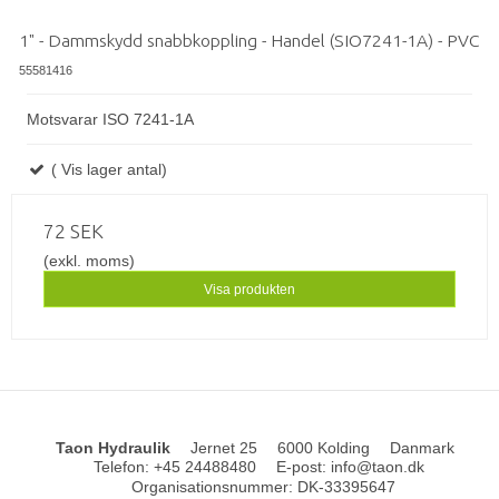
1" - Dammskydd snabbkoppling - Handel (SIO7241-1A) - PVC
55581416
Motsvarar ISO 7241-1A
( Vis lager antal)
72 SEK
(exkl. moms)
Visa produkten
Taon Hydraulik
Jernet 25
6000 Kolding
Danmark
Telefon
:
+45 24488480
E-post
:
info@taon.dk
Organisationsnummer
:
DK-33395647