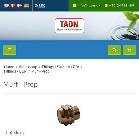
SEK
info@taon.dk
+45 24488480
Home
/
Webbshop
/
Fittings / Slangar / Rör
/
Fittings - BSP
/
Muff - Prop
Muff - Prop
Luftskruv