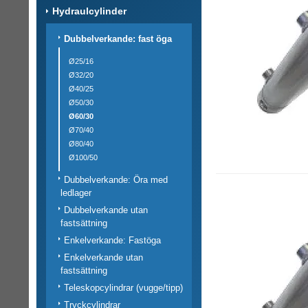
Hydraulcylinder
Dubbelverkande: fast öga
Ø25/16
Ø32/20
Ø40/25
Ø50/30
Ø60/30
Ø70/40
Ø80/40
Ø100/50
Dubbelverkande: Öra med
ledlager
Dubbelverkande utan
fastsättning
Enkelverkande: Fastöga
Enkelverkande utan
fastsättning
Teleskopcylindrar (vugge/tipp)
Tryckcylindrar