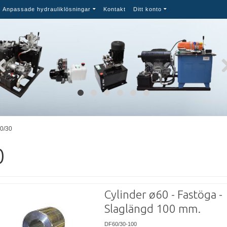
Anpassade hydrauliklösningar
Kontakt
Ditt konto
0/30
0
Cylinder ø60 - Fastöga -
Slaglängd 100 mm.
DF60/30-100