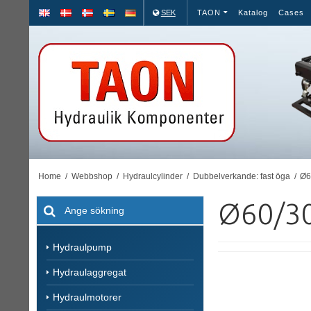
SEK
TAON
Katalog
Cases
Home
/
Webbshop
/
Hydraulcylinder
/
Dubbelverkande: fast öga
/
Ø6
Ø60/3
Hydraulpump
Hydraulaggregat
Hydraulmotorer