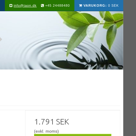
info@taon.dk
+45 24488480
VARUKORG:
0 SEK
1.791 SEK
(exkl. moms)