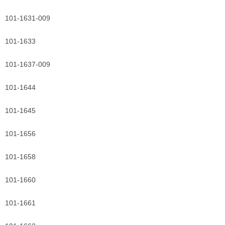
101-1631-009
101-1633
101-1637-009
101-1644
101-1645
101-1656
101-1658
101-1660
101-1661