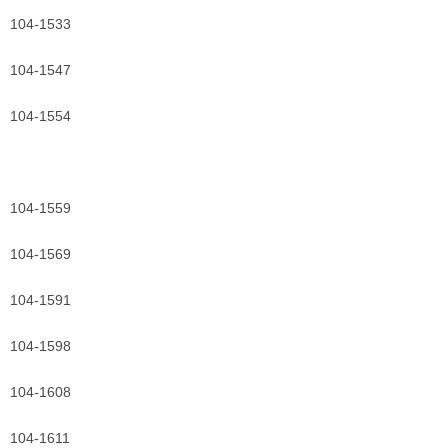
104-1533
104-1547
104-1554
104-1559
104-1569
104-1591
104-1598
104-1608
104-1611