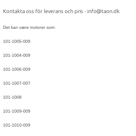
Kontakta oss för leverans och pris - info@taon.dk
Det kan være motorer som:
101-1005-009
101-1004-009
101-1006-009
101-1007-007
101-1008
101-1009-009
101-1010-009