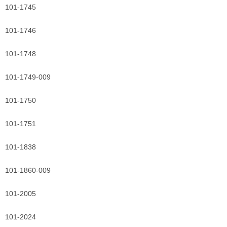
101-1745
101-1746
101-1748
101-1749-009
101-1750
101-1751
101-1838
101-1860-009
101-2005
101-2024