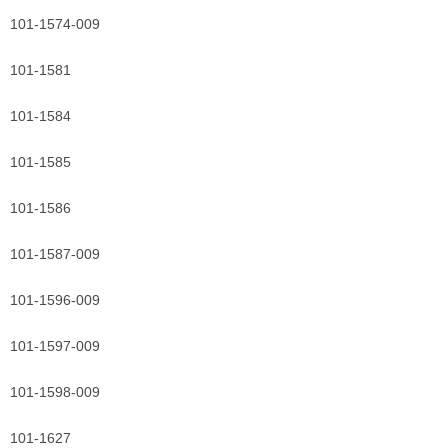
101-1574-009
101-1581
101-1584
101-1585
101-1586
101-1587-009
101-1596-009
101-1597-009
101-1598-009
101-1627