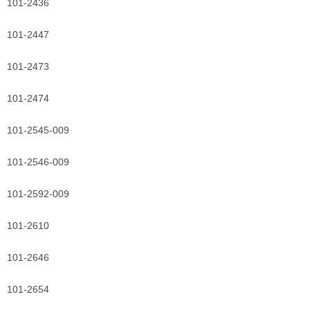
101-2436
101-2447
101-2473
101-2474
101-2545-009
101-2546-009
101-2592-009
101-2610
101-2646
101-2654