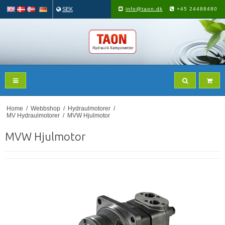
SEK
info@taon.dk
+45 24488480
Home
/
Webbshop
/
Hydraulmotorer
/
MV Hydraulmotorer
/
MVW Hjulmotor
MVW Hjulmotor