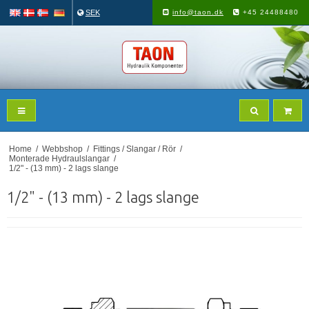
SEK
info@taon.dk
+45 24488480
Home
/
Webbshop
/
Fittings / Slangar / Rör
/
Monterade Hydraulslangar
/
1/2" - (13 mm) - 2 lags slange
1/2" - (13 mm) - 2 lags slange