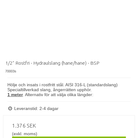
1/2" Rostfri - Hydraulslang (hane/hane) - BSP
70003s
Hölje och insats i rostfritt stål. AISI 316-L (standardslang)
Specialtillverkad slang, ångerrätten upphör.
1 meter
. Alternativ för att välja olika längder:
Leveranstid: 2-4 dagar
1.376 SEK
(exkl. moms)