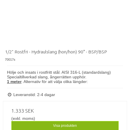
1/2" Rostfri - Hydraulslang (hon/hon) 90° - BSP/BSP
70017s
Hölje och insats i rostfritt stål. AISI 316-L (standardslang)
Specialtillverkad slang, ångerrätten upphör.
1 meter
.
Alternativ för att välja olika längder:
Leveranstid: 2-4 dagar
1.333 SEK
(exkl. moms)
Visa produkten