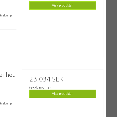
Visa produkten
växelpump
enhet
23.034 SEK
(exkl. moms)
Visa produkten
växelpump