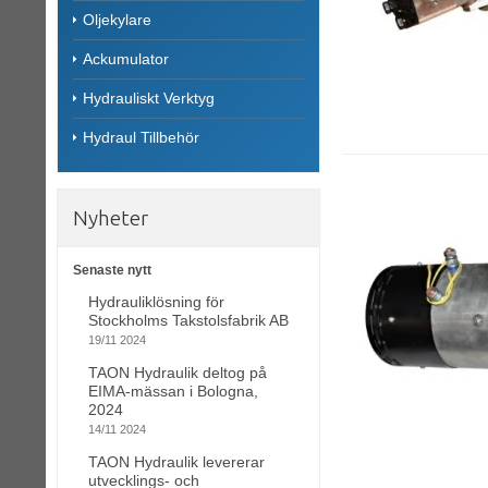
Oljekylare
Ackumulator
Hydrauliskt Verktyg
Hydraul Tillbehör
Nyheter
Senaste nytt
Hydrauliklösning för
Stockholms Takstolsfabrik AB
19/11 2024
TAON Hydraulik deltog på
EIMA-mässan i Bologna,
2024
14/11 2024
TAON Hydraulik levererar
utvecklings- och