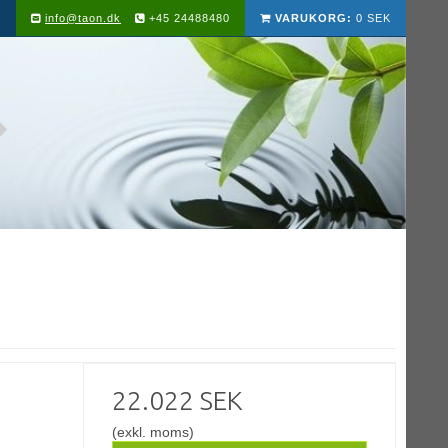
info@taon.dk
+45 24488480
VARUKORG:
0 SEK
22.022 SEK
(exkl. moms)