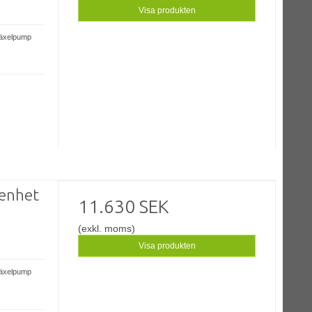
Visa produkten
växelpump
enhet
11.630 SEK
(exkl. moms)
Visa produkten
växelpump