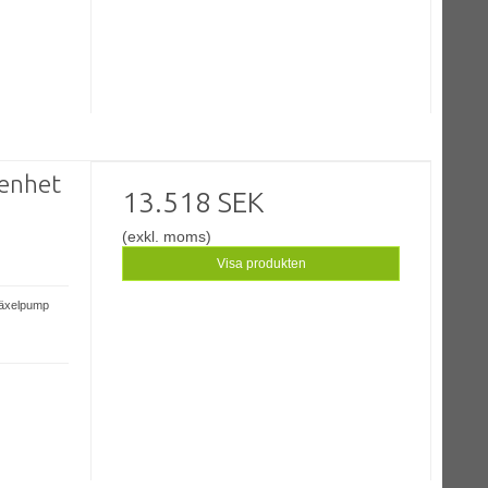
enhet
13.518 SEK
(exkl. moms)
Visa produkten
växelpump