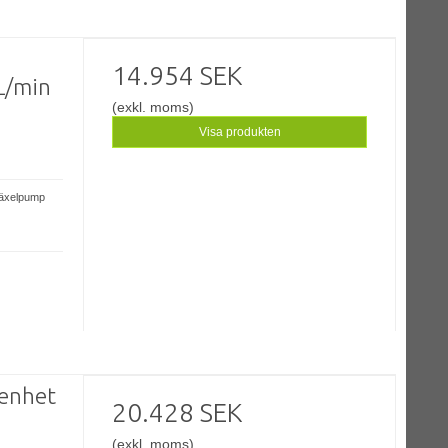
14.954 SEK
L/min
(exkl. moms)
Visa produkten
växelpump
enhet
20.428 SEK
(exkl. moms)