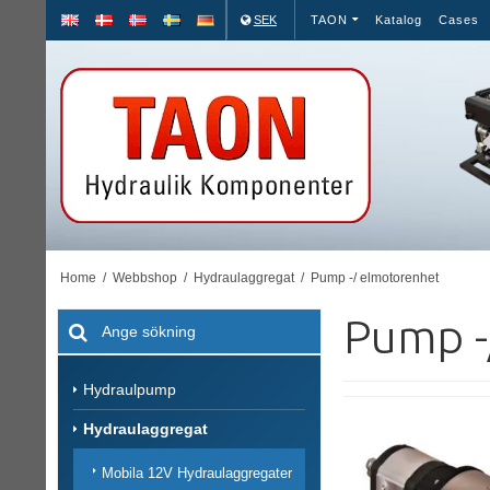
SEK
TAON
Katalog
Cases
Home
/
Webbshop
/
Hydraulaggregat
/
Pump -/ elmotorenhet
Pump -
Hydraulpump
Hydraulaggregat
Mobila 12V Hydraulaggregater