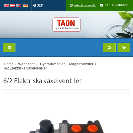
SEK
info@taon.dk
+45 24488480
Home
/
Webbshop
/
Hydraulventiler
/
Magnetventiler
/
6/2 Elektriska växelventiler
6/2 Elektriska växelventiler