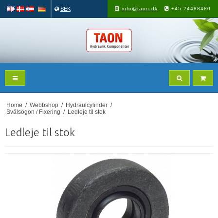
SEK
info@taon.dk
+45 24488480
Home
/
Webbshop
/
Hydraulcylinder
/
Svälsögon / Fixering
/
Ledleje til stok
Ledleje til stok