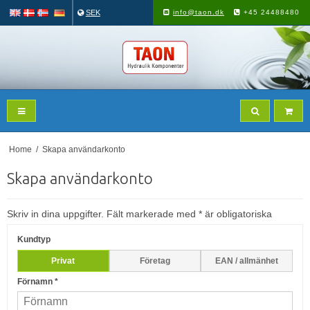
SEK
info@taon.dk
+45 24488480
Home
/
Skapa användarkonto
Skapa användarkonto
Skriv in dina uppgifter. Fält markerade med * är obligatoriska
Kundtyp
Privat
Företag
EAN / allmänhet
Förnamn
*