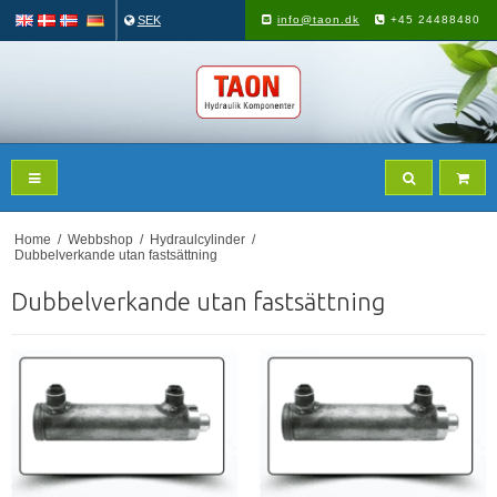
SEK
info@taon.dk
+45 24488480
Home
/
Webbshop
/
Hydraulcylinder
/
Dubbelverkande utan fastsättning
Dubbelverkande utan fastsättning