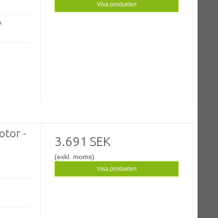
Visa produkten
A
otor -
3.691 SEK
(exkl. moms)
Visa produkten