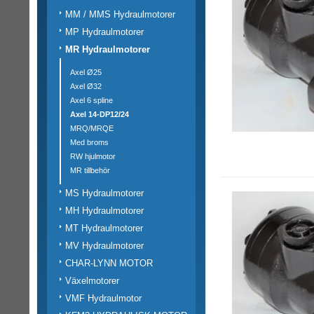
MM / MMS Hydraulmotorer
MP Hydraulmotorer
MR Hydraulmotorer
Axel Ø25
Axel Ø32
Axel 6 spline
Axel 14-DP12/24
MRQ/MRQE
Med broms
RW hjulmotor
MR tillbehör
MS Hydraulmotorer
MH Hydraulmotorer
MT Hydraulmotorer
MV Hydraulmotorer
CHAR-LYNN MOTOR
Växelmotorer
VMF Hydraulmotor