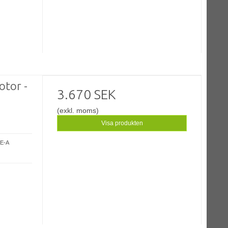
otor -
3.670 SEK
(exkl. moms)
Visa produkten
AE-A