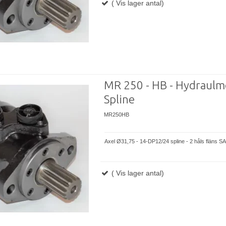
( Vis lager antal)
MR 250 - HB - Hydraulm
Spline
MR250HB
Axel Ø31,75 - 14-DP12/24 spline - 2 håls fläns S
( Vis lager antal)