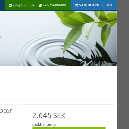
info@taon.dk
+45 24488480
VARUKORG:
0 SEK
otor -
2.645 SEK
(exkl. moms)