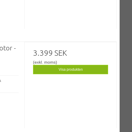
otor -
3.399 SEK
(exkl. moms)
Visa produkten
A