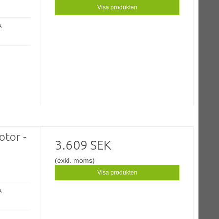
Visa produkten
A
otor -
3.609 SEK
(exkl. moms)
Visa produkten
A