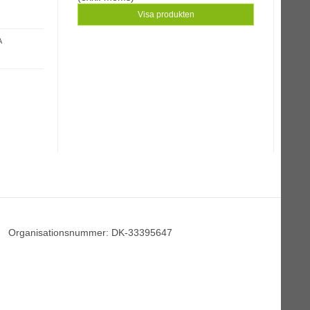
Visa produkten
A
Organisationsnummer
:
DK-33395647