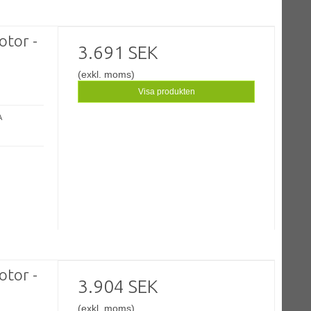
otor -
3.691 SEK
(exkl. moms)
Visa produkten
A
otor -
3.904 SEK
(exkl. moms)