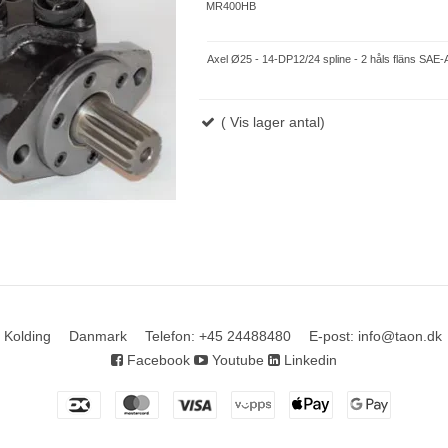
MR400HB
Axel Ø25 - 14-DP12/24 spline - 2 håls fläns SAE-
( Vis lager antal)
 Kolding
Danmark
Telefon
:
+45 24488480
E-post
:
info@taon.dk
Facebook
Youtube
Linkedin