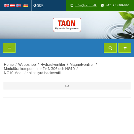
SEK
info@taon.dk
+45 24488480
Home
/
Webbshop
/
Hydraulventiler
/
Magnetventiler
/
Modulära komponenter för NG06 och NG10
/
NG10 Modulär pilotstyrd backventil