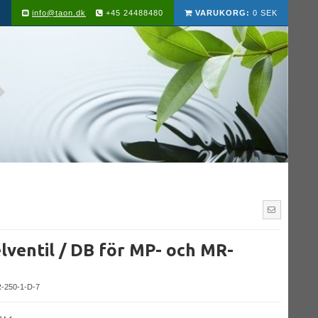
info@taon.dk
+45 24488480
VARUKORG:
0 SEK
lventil / DB för MP- och MR-
-250-1-D-7