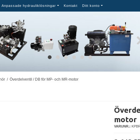
Anpassade hydrauliklösningar
Kontakt
Ditt konto
hör
/
Överdelventil / DB för MP- och MR-motor
Överde
motor
VARUNR.:
KPBR