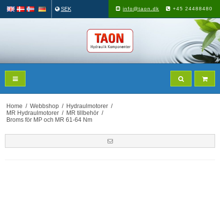
SEK
info@taon.dk
+45 24488480
Home
/
Webbshop
/
Hydraulmotorer
/
MR Hydraulmotorer
/
MR tillbehör
/
Broms för MP och MR 61-64 Nm