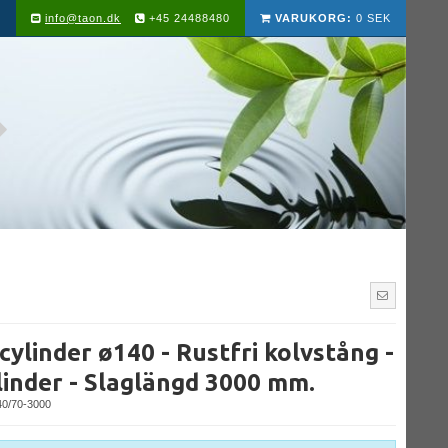
info@taon.dk
+45 24488480
VARUKORG:
0 SEK
ylinder ø140 - Rustfri kolvstång -
linder - Slaglängd 3000 mm.
0/70-3000