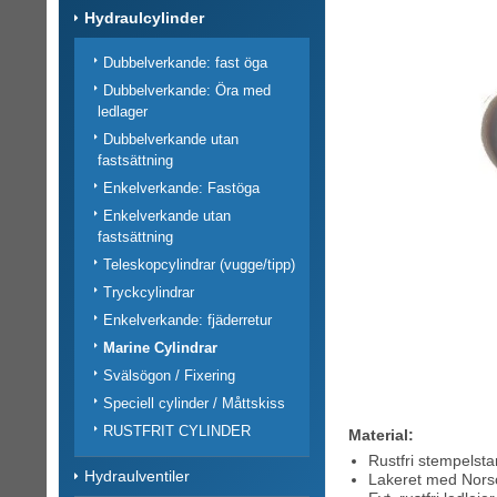
Hydraulcylinder
Dubbelverkande: fast öga
Dubbelverkande: Öra med
ledlager
Dubbelverkande utan
fastsättning
Enkelverkande: Fastöga
Enkelverkande utan
fastsättning
Teleskopcylindrar (vugge/tipp)
Tryckcylindrar
Enkelverkande: fjäderretur
Marine Cylindrar
Svälsögon / Fixering
Speciell cylinder / Måttskiss
RUSTFRIT CYLINDER
Material:
Rustfri stempelsta
Hydraulventiler
Lakeret med Nors