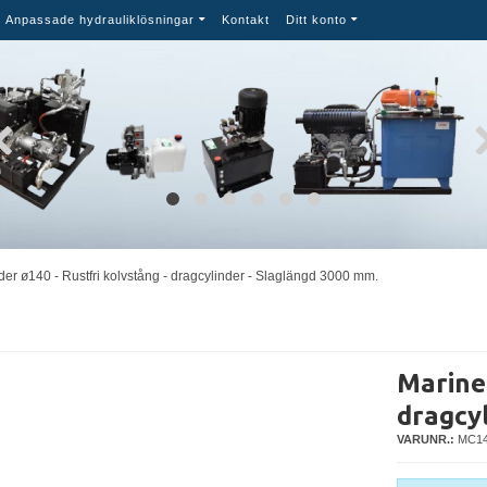
Anpassade hydrauliklösningar
Kontakt
Ditt konto
der ø140 - Rustfri kolvstång - dragcylinder - Slaglängd 3000 mm.
Marinec
dragcy
VARUNR.:
MC14