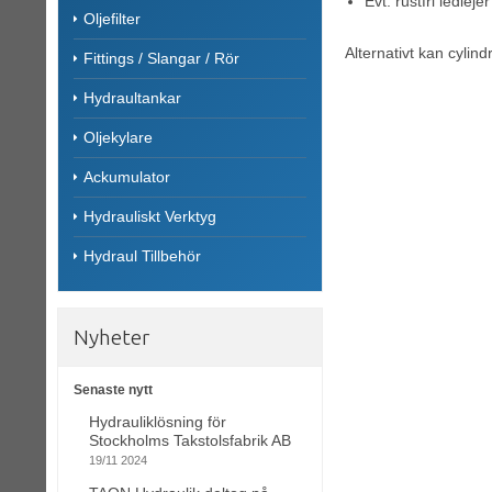
Evt. rustfri ledleje
Oljefilter
Alternativt kan cylind
Fittings / Slangar / Rör
Hydraultankar
Oljekylare
Ackumulator
Hydrauliskt Verktyg
Hydraul Tillbehör
Nyheter
Senaste nytt
Hydrauliklösning för
Stockholms Takstolsfabrik AB
19/11 2024