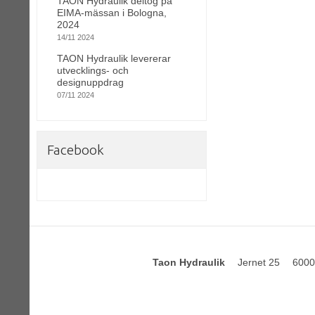
TAON Hydraulik deltog på
EIMA-mässan i Bologna,
2024
14/11 2024
TAON Hydraulik levererar
utvecklings- och
designuppdrag
07/11 2024
Facebook
Taon Hydraulik
Jernet 25
6000