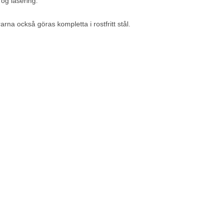
r og lasering.
rarna också göras kompletta i rostfritt stål.