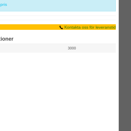
 pris
Kontakta oss för leveranstid
tioner
3000