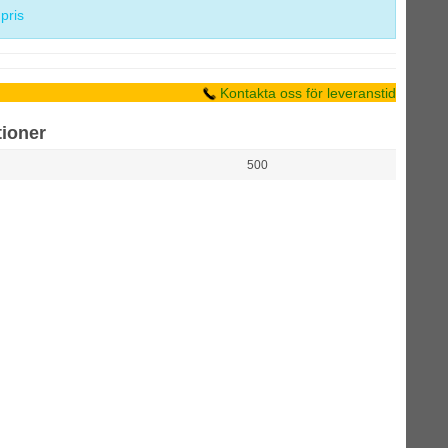
 pris
Kontakta oss för leveranstid
tioner
500