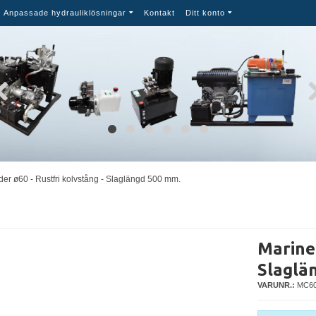
Anpassade hydrauliklösningar
Kontakt
Ditt konto
der ø60 - Rustfri kolvstång - Slaglängd 500 mm.
Marinec
Slaglä
VARUNR.:
MC60