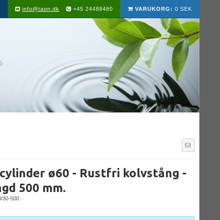
info@taon.dk
+45 24488480
VARUKORG:
0 SEK
ylinder ø60 - Rustfri kolvstång -
ngd 500 mm.
/30-500