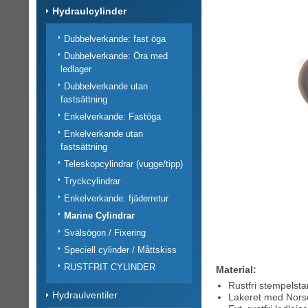
Hydraulcylinder
Dubbelverkande: fast öga
Dubbelverkande: Öra med
ledlager
Dubbelverkande utan
fastsättning
Enkelverkande: Fastöga
Enkelverkande utan
fastsättning
Teleskopcylindrar (vugge/tipp)
Tryckcylindrar
Enkelverkande: fjäderretur
Marine Cylindrar
Svälsögon / Fixering
Speciell cylinder / Måttskiss
RUSTFRIT CYLINDER
Material:
Rustfri stempelsta
Hydraulventiler
Lakeret med Nors