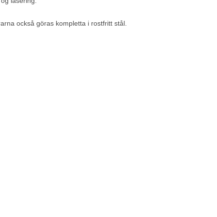
r og lasering.
rarna också göras kompletta i rostfritt stål.