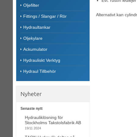
Evt. rustfri ledleje
Oljefilter
Alternativt kan cylind
Fittings / Slangar / Rör
Hydraultankar
Oljekylare
Ackumulator
Hydrauliskt Verktyg
Hydraul Tillbehör
Nyheter
Senaste nytt
Hydrauliklösning för
Stockholms Takstolsfabrik AB
19/11 2024