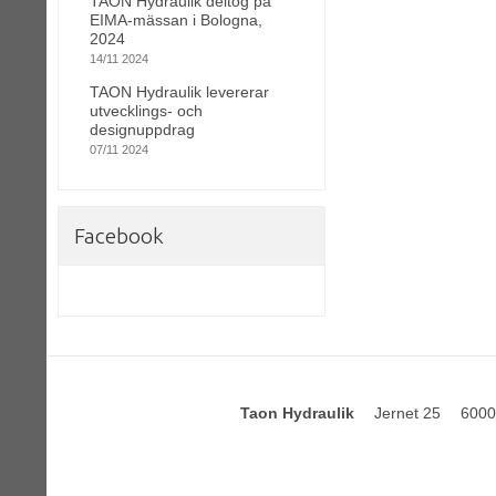
TAON Hydraulik deltog på
EIMA-mässan i Bologna,
2024
14/11 2024
TAON Hydraulik levererar
utvecklings- och
designuppdrag
07/11 2024
Facebook
Taon Hydraulik
Jernet 25
6000