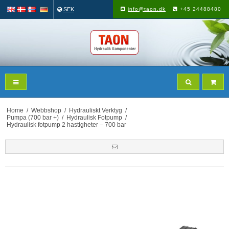
SEK
info@taon.dk
+45 24488480
Home
/
Webbshop
/
Hydrauliskt Verktyg
/
Pumpa (700 bar +)
/
Hydraulisk Fotpump
/
Hydraulisk fotpump 2 hastigheter – 700 bar