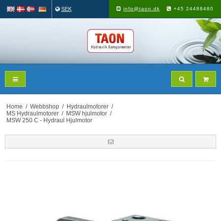
SEK
info@taon.dk
+45 24488480
Home
/
Webbshop
/
Hydraulmotorer
/
MS Hydraulmotorer
/
MSW hjulmotor
/
MSW 250 C - Hydraul Hjulmotor