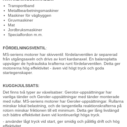
Transportband
Metallbearbetningsmaskiner
Maskiner för vägbyggen
Gruvmaskiner
Mat
Jordbruksmaskiner
Specialfordon m.m.
FÖRDELNINGSVENTIL
:
MS-seriens motorer har skivventil: fördelarventilen är separerad
från utgångsaxeln och drivs av kort kardanaxel. En balansplatta
uppväger de hydrauliska krafterna runt fördelarventilen. Detta ger
motorerna hög effektivitet - även vid högt tryck och goda
startegenskaper.
KUGGHJULSSATS:
Det finns två typer av växelsatser: Gerotor-uppsättningar har
vanliga tänder och Geroler-uppsättningar med tänder monterade
med rullar. MS-seriens motorer har Geroler-uppsättningar. Rullarna
minskar lokal belastning, och de tangentiella reaktionskrafterna på
rotorn minskar friktionen till ett minimum. Detta ger lång livslängd
och bättre effektivitet även vid kontinuerligt höga tryck.
- använder lågt tryck vid start, ger smidig och pålitlig drift och hög
effektivitet.