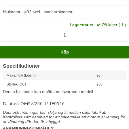
Hjulmotor - ø32 axel - stark orbitmotor
Lagerstatus:
På lager ( 1 )
Köp
Specifikationer
Maks. flow (L/min.)
90
Storlek (CC)
250
Denna hjulmotor kan ersätta motsvarande modell:
Danfoss OMSW250 151F0526
Data och mätningar kan skilja sig åt mellan olika fabrikat.
Kontrollera vårt datablad för att säkerställa att motorn är lämplig för
användning där den är inbyggd.
ANVÄNDNINGSOMRÅDEN: