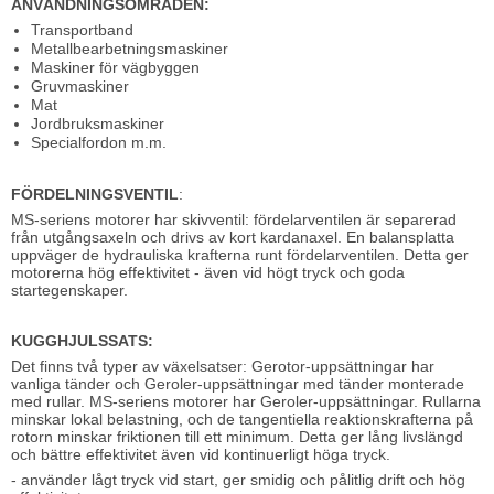
ANVÄNDNINGSOMRÅDEN:
Transportband
Metallbearbetningsmaskiner
Maskiner för vägbyggen
Gruvmaskiner
Mat
Jordbruksmaskiner
Specialfordon m.m.
FÖRDELNINGSVENTIL
:
MS-seriens motorer har skivventil: fördelarventilen är separerad
från utgångsaxeln och drivs av kort kardanaxel. En balansplatta
uppväger de hydrauliska krafterna runt fördelarventilen. Detta ger
motorerna hög effektivitet - även vid högt tryck och goda
startegenskaper.
KUGGHJULSSATS:
Det finns två typer av växelsatser: Gerotor-uppsättningar har
vanliga tänder och Geroler-uppsättningar med tänder monterade
med rullar. MS-seriens motorer har Geroler-uppsättningar. Rullarna
minskar lokal belastning, och de tangentiella reaktionskrafterna på
rotorn minskar friktionen till ett minimum. Detta ger lång livslängd
och bättre effektivitet även vid kontinuerligt höga tryck.
- använder lågt tryck vid start, ger smidig och pålitlig drift och hög