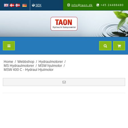
SEK
info@taon.dk
+45 24488480
Home
/
Webbshop
/
Hydraulmotorer
/
MS Hydraulmotorer
/
MSW hjulmotor
/
MSW 400 C - Hydraul Hjulmotor