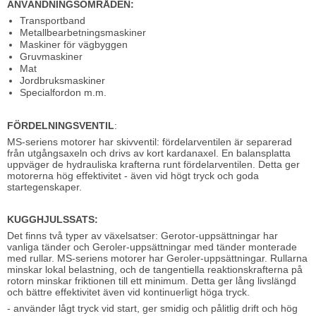
ANVÄNDNINGSOMRÅDEN:
Transportband
Metallbearbetningsmaskiner
Maskiner för vägbyggen
Gruvmaskiner
Mat
Jordbruksmaskiner
Specialfordon m.m.
FÖRDELNINGSVENTIL
:
MS-seriens motorer har skivventil: fördelarventilen är separerad
från utgångsaxeln och drivs av kort kardanaxel. En balansplatta
uppväger de hydrauliska krafterna runt fördelarventilen. Detta ger
motorerna hög effektivitet - även vid högt tryck och goda
startegenskaper.
KUGGHJULSSATS:
Det finns två typer av växelsatser: Gerotor-uppsättningar har
vanliga tänder och Geroler-uppsättningar med tänder monterade
med rullar. MS-seriens motorer har Geroler-uppsättningar. Rullarna
minskar lokal belastning, och de tangentiella reaktionskrafterna på
rotorn minskar friktionen till ett minimum. Detta ger lång livslängd
och bättre effektivitet även vid kontinuerligt höga tryck.
- använder lågt tryck vid start, ger smidig och pålitlig drift och hög