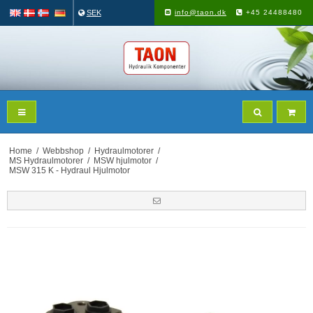
SEK
info@taon.dk
+45 24488480
Home
/
Webbshop
/
Hydraulmotorer
/
MS Hydraulmotorer
/
MSW hjulmotor
/
MSW 315 K - Hydraul Hjulmotor