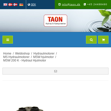
SEK
info@taon.dk
+45 24488480
Home
/
Webbshop
/
Hydraulmotorer
/
MS Hydraulmotorer
/
MSW hjulmotor
/
MSW 200 K - Hydraul Hjulmotor