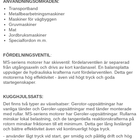
ANVÄNDNINGSOMRÅDEN:
Transportband
Metallbearbetningsmaskiner
Maskiner för vägbyggen
Gruvmaskiner
Mat
Jordbruksmaskiner
Specialfordon m.m.
FÖRDELNINGSVENTIL
:
MS-seriens motorer har skivventil: fördelarventilen är separerad
från utgångsaxeln och drivs av kort kardanaxel. En balansplatta
uppväger de hydrauliska krafterna runt fördelarventilen. Detta ger
motorerna hög effektivitet - även vid högt tryck och goda
startegenskaper.
KUGGHJULSSATS:
Det finns två typer av växelsatser: Gerotor-uppsättningar har
vanliga tänder och Geroler-uppsättningar med tänder monterade
med rullar. MS-seriens motorer har Geroler-uppsättningar. Rullarna
minskar lokal belastning, och de tangentiella reaktionskrafterna på
rotorn minskar friktionen till ett minimum. Detta ger lång livslängd
och bättre effektivitet även vid kontinuerligt höga tryck.
- använder lågt tryck vid start, ger smidig och pålitlig drift och hög