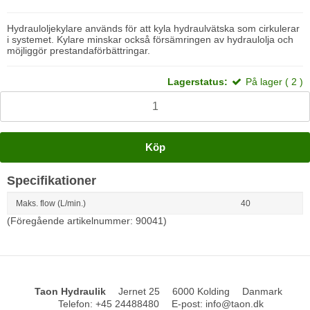
Hydrauloljekylare används för att kyla hydraulvätska som cirkulerar
i systemet. Kylare minskar också försämringen av hydraulolja och
möjliggör prestandaförbättringar.
Lagerstatus:
På lager ( 2 )
Köp
Specifikationer
Maks. flow (L/min.)
40
(Föregående artikelnummer: 90041)
Taon Hydraulik
Jernet 25
6000 Kolding
Danmark
Telefon
:
+45 24488480
E-post
:
info@taon.dk