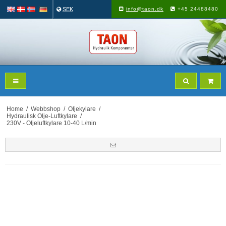
SEK
info@taon.dk
+45 24488480
Home
/
Webbshop
/
Oljekylare
/
Hydraulisk Olje-Luftkylare
/
230V - Oljeluftkylare 10-40 L/min