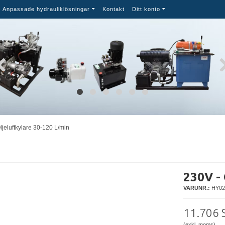
Anpassade hydrauliklösningar
Kontakt
Ditt konto
ljeluftkylare 30-120 L/min
230V - 
VARUNR.:
HY02
11.706 
(exkl. moms)