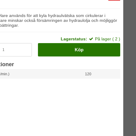
lare används för att kyla hydraulvätska som cirkulerar i
lare minskar också försämringen av hydraulolja och möjliggör
ättringar.
Lagerstatus:
På lager ( 2 )
Köp
tioner
/min.)
120