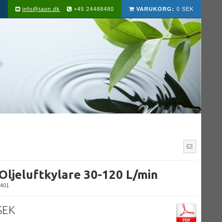
info@taon.dk
+45 24488480
VARUKORG:
0 SEK
Oljeluftkylare 30-120 L/min
401
SEK