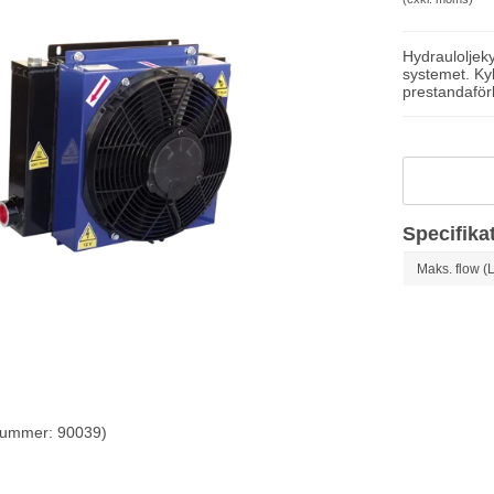
Hydrauloljeky
systemet. Ky
prestandaförb
Specifika
Maks. flow (L
nummer: 90039)