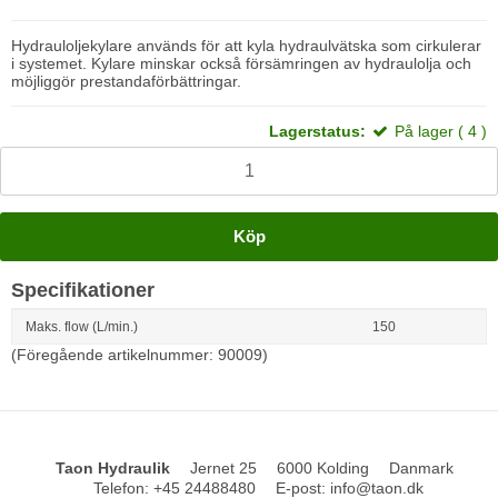
Hydrauloljekylare används för att kyla hydraulvätska som cirkulerar
i systemet. Kylare minskar också försämringen av hydraulolja och
möjliggör prestandaförbättringar.
Lagerstatus:
På lager ( 4 )
Köp
Specifikationer
Maks. flow (L/min.)
150
(Föregående artikelnummer: 90009)
Taon Hydraulik
Jernet 25
6000 Kolding
Danmark
Telefon
:
+45 24488480
E-post
:
info@taon.dk