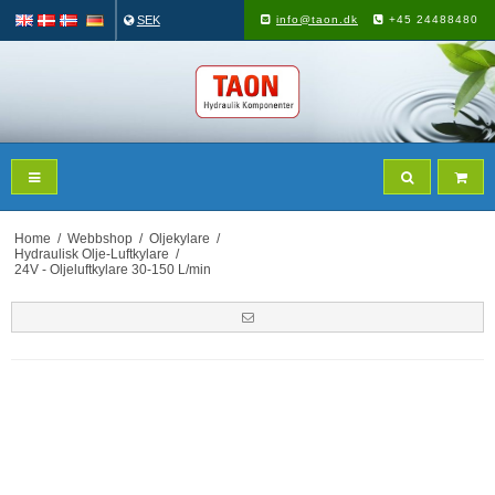
SEK
info@taon.dk
+45 24488480
Home
/
Webbshop
/
Oljekylare
/
Hydraulisk Olje-Luftkylare
/
24V - Oljeluftkylare 30-150 L/min